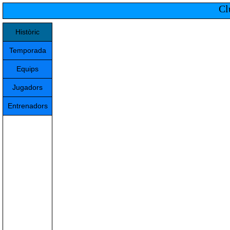
Cl
Històric
Temporada
Equips
Jugadors
Entrenadors