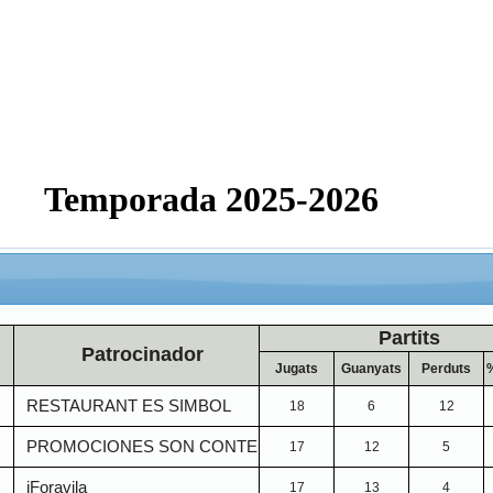
Temporada 2025-2026
Partits
Patrocinador
Jugats
Guanyats
Perduts
%
I
RESTAURANT ES SIMBOL
18
6
12
I
PROMOCIONES SON CONTE
17
12
5
I
iForavila
17
13
4