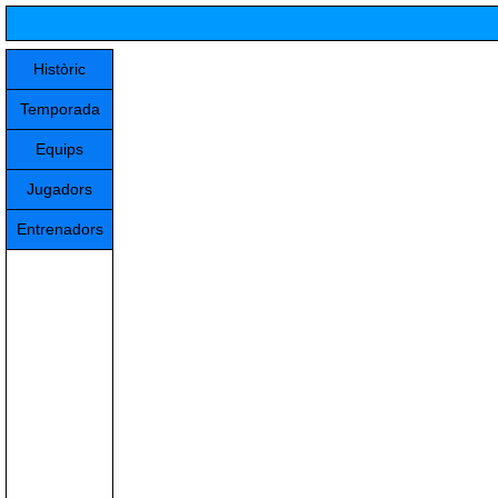
Històric
Temporada
Equips
Jugadors
Entrenadors