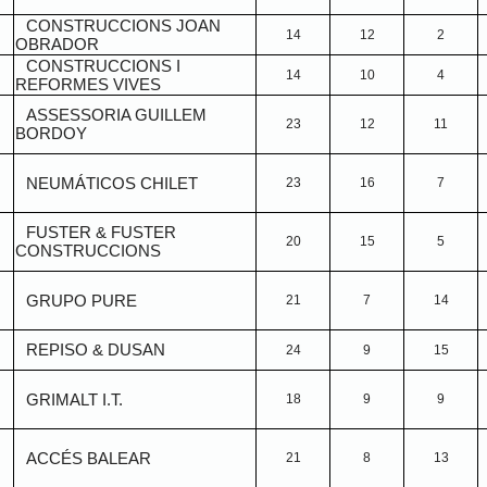
I
CONSTRUCCIONS JOAN
14
12
2
OBRADOR
I
CONSTRUCCIONS I
14
10
4
REFORMES VIVES
ASSESSORIA GUILLEM
23
12
11
BORDOY
NEUMÁTICOS CHILET
23
16
7
FUSTER & FUSTER
20
15
5
CONSTRUCCIONS
GRUPO PURE
21
7
14
REPISO & DUSAN
24
9
15
GRIMALT I.T.
18
9
9
ACCÉS BALEAR
21
8
13