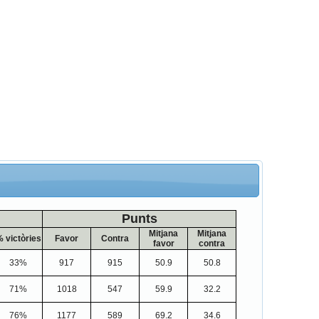
Punts
Mitjana
Mitjana
 victòries
Favor
Contra
favor
contra
33%
917
915
50.9
50.8
71%
1018
547
59.9
32.2
76%
1177
589
69.2
34.6